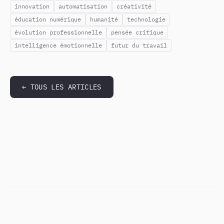
innovation
automatisation
créativité
éducation numérique
humanité
technologie
évolution professionnelle
pensée critique
intelligence émotionnelle
futur du travail
← TOUS LES ARTICLES